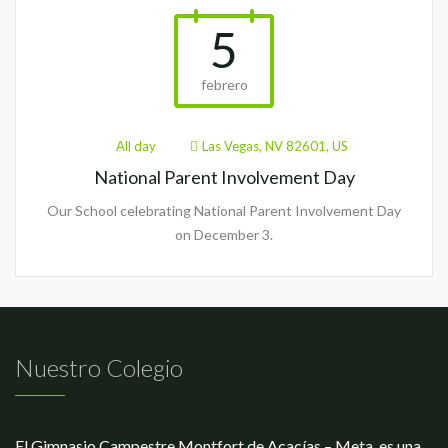
5
febrero
All day
Las Vegas, NV 82601, US
National Parent Involvement Day
Our School celebrating National Parent Involvement Day
on December 3.
Nuestro Colegio
El Gimnasio Campestre Montfort de Acacías – Meta, es una