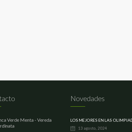
tacto
Novedades
nca Verde Menta - Vereda
rdinata
13 agosto, 2024