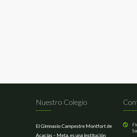
Nuestro Colegio
Con
Fi
El Gimnasio Campestre Montfort de
Sa
Acacías – Meta, es una institución