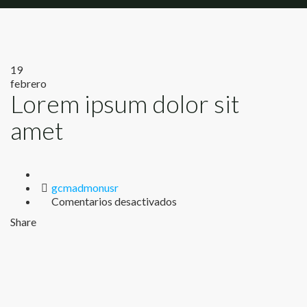
19
febrero
Lorem ipsum dolor sit
amet
Author
gcmadmonusr
en
Comentarios desactivados
Lorem
Share
ipsum
dolor
sit
amet