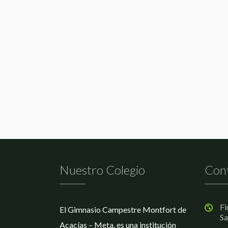
Nuestro Colegio
Con
Fi
El Gimnasio Campestre Montfort de
Sa
Acacías – Meta, es una institución