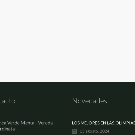
tacto
Novedades
nca Verde Menta - Vereda
rdinata
13 agosto, 2024