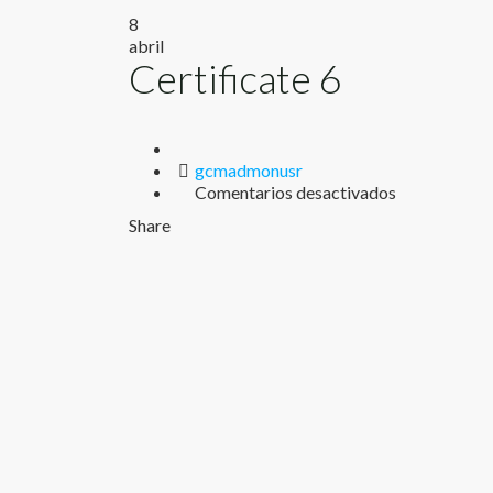
8
abril
Certificate 6
Author
gcmadmonusr
en
Comentarios desactivados
Certificate
Share
6