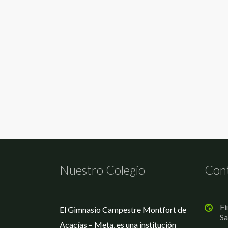
Nuestro Colegio
Con
Fi
El Gimnasio Campestre Montfort de
Sa
Acacías – Meta, es una institución