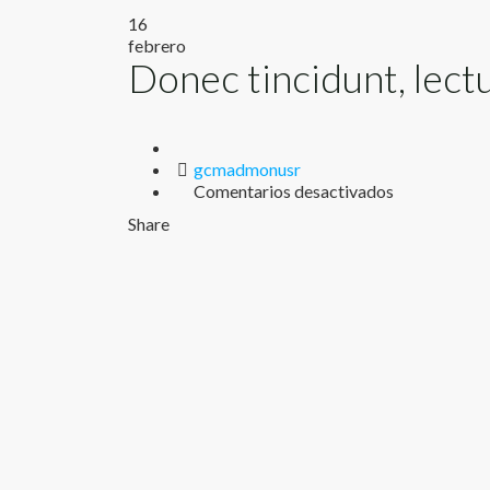
16
febrero
Donec tincidunt, lectu
Author
gcmadmonusr
en
Comentarios desactivados
Donec
Share
tincidunt,
lectus
sed
sollicitudin.