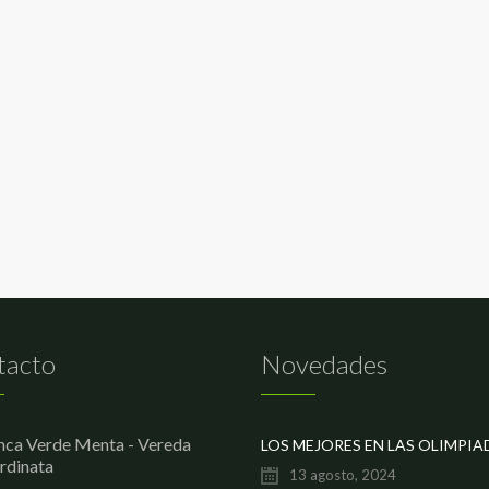
tacto
Novedades
nca Verde Menta - Vereda
rdinata
13 agosto, 2024