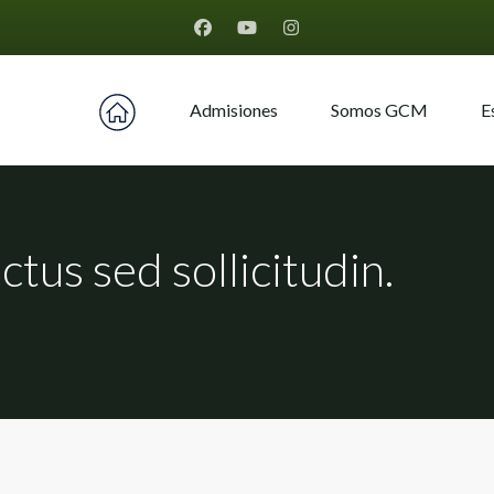
Home Montfort
Admisiones
Somos GCM
E
ctus sed sollicitudin.