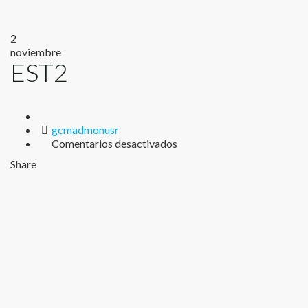
2
noviembre
EST2
Author
gcmadmonusr
en
Comentarios desactivados
EST2
Share