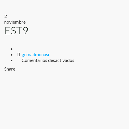
2
noviembre
EST9
Author
gcmadmonusr
en
Comentarios desactivados
EST9
Share