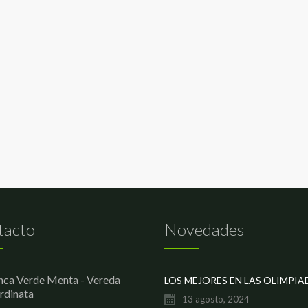
tacto
Novedades
nca Verde Menta - Vereda
rdinata
13 agosto, 2024