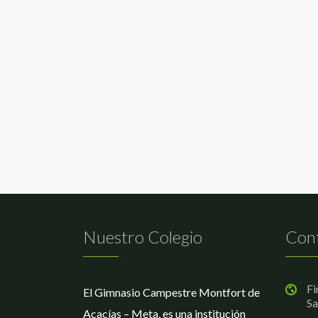
Nuestro Colegio
Con
Fi
El Gimnasio Campestre Montfort de
Sa
Acacías – Meta, es una institución