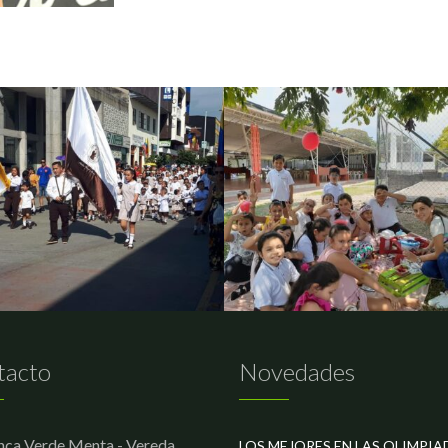
tacto
Novedades
nca Verde Menta - Vereda