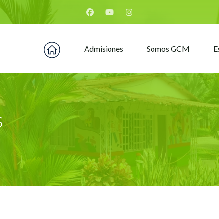
Home Montfort
Admisiones
Somos GCM
E
s