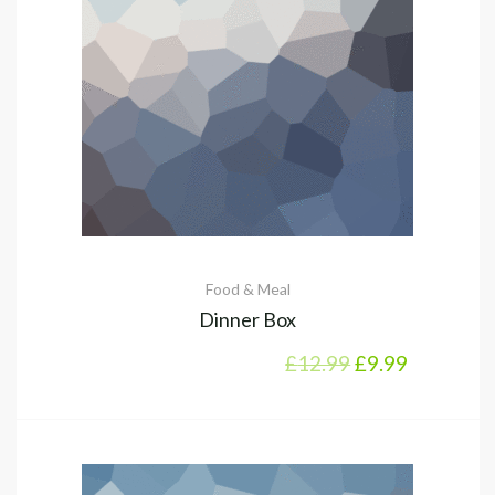
Food & Meal
Dinner Box
El precio origin
El precio 
£
12.99
£
9.99