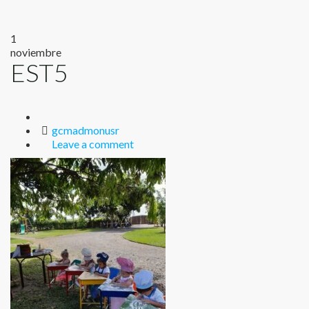
1
noviembre
EST5
Author
gcmadmonusr
Leave a comment