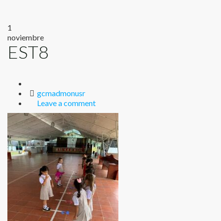
1
noviembre
EST8
Author
gcmadmonusr
Leave a comment