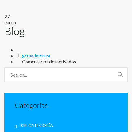
27
enero
Blog
Author
gcmadmonusr
en
Comentarios desactivados
Blog
Categorías
SIN CATEGORÍA